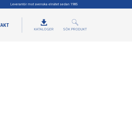
Leverantör mot svenska elnätet sedan 1985
TAKT
KATALOGER
SÖK PRODUKT