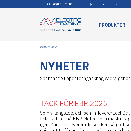
Tel: +46 (0)8 98 71 10
info@electrotrading.se
PRODUKTER
Hem
/ Nyheter
NYHETER
Spännande uppdateringar kring vad vi gör och
TACK FÖR EBR 2026!
Som vi längtade, och som ni levererade! De
fick träffa er på EBR Metod- och maskindag
igen! Karlstad levererade solsken så gott so
nöjet att träffa er på plats i vår monter där v