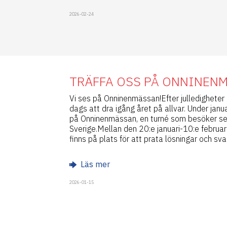
2026-02-24
TRÄFFA OSS PÅ ONNINEN
Vi ses på Onninenmässan!Efter julledigheter 
dags att dra igång året på allvar. Under januar
på Onninenmässan, en turné som besöker sex
Sverige.Mellan den 20:e januari-10:e februari 
finns på plats för att prata lösningar och sva
Läs mer
2026-01-15