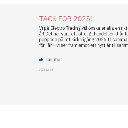
TACK FÖR 2025!
Vi på Electro Trading vill önska er alla en rikt
år! Det har varit ett otroligt händelserikt år f
peppade på att kicka igång 2026 tillsamman
för i år – vi ser fram emot ett nytt år tillsam
Läs mer
2025-12-18