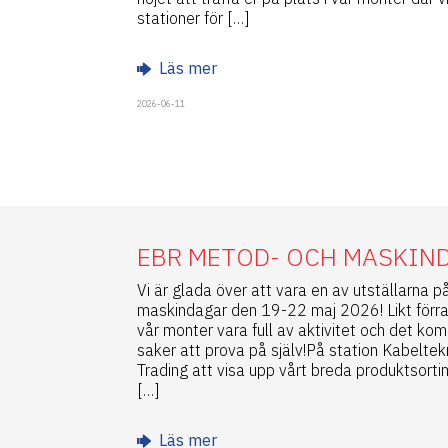
stationer för […]
Läs mer
2026-06-11
EBR METOD- OCH MASKIN
Vi är glada över att vara en av utställarna
maskindagar den 19-22 maj 2026! Likt för
vår monter vara full av aktivitet och det k
saker att prova på själv!På station Kabelte
Trading att visa upp vårt breda produktsort
[…]
Läs mer