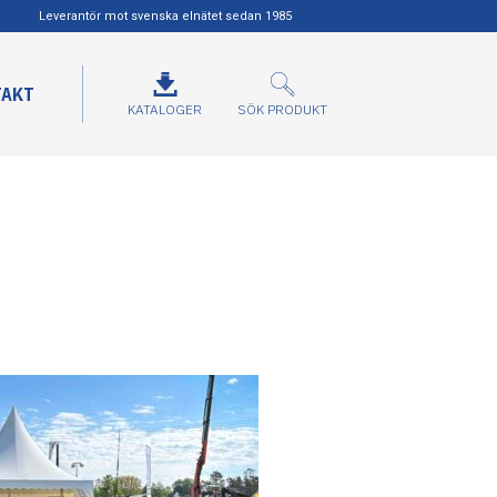
Leverantör mot svenska elnätet sedan 1985
TAKT
KATALOGER
SÖK PRODUKT