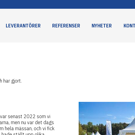
LEVERANTÖRER
REFERENSER
NYHETER
KON
 har gjort.
t var senast 2022 som vi
arna, men nu var det dags
m hela mässan, och vi fick
i hade ställt upp olika