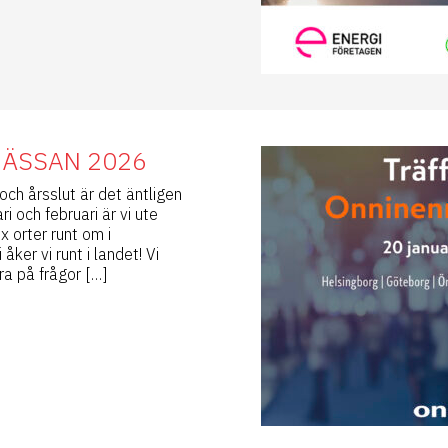
MÄSSAN 2026
och årsslut är det äntligen
i och februari är vi ute
 orter runt om i
åker vi runt i landet! Vi
ra på frågor […]