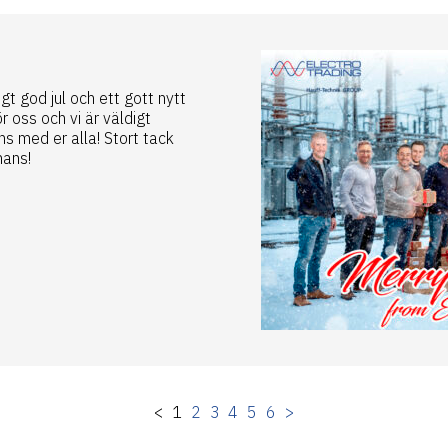
igt god jul och ett gott nytt
ör oss och vi är väldigt
s med er alla! Stort tack
mans!
<
1
2
3
4
5
6
>