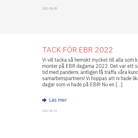
2022-08-08
TACK FÖR EBR 2022
Vi vill tacka så hemskt mycket till alla som
monter på EBR dagarna 2022. Det var ett san
tid med pandemi, äntligen få träffa våra kun
samarbetspartners! Vi hoppas att ni hade li
dagar som vi hade på EBR! Nu en […]
Läs mer
2022-06-21