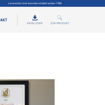
Leverantör mot svenska elnätet sedan 1985
TAKT
KATALOGER
SÖK PRODUKT