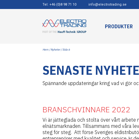
Tel: +46 (0)8 98 71 10
info@electrotrading.se
PRODUKTER
Hem
/
Nyheter
/ Sida 6
SENASTE NYHET
Spännande uppdateringar kring vad vi gör och
BRANSCHVINNARE 2022
Vi är jätteglada och stolta över vårt arbet
elnätsmarknaden. Tillsammans med våra leve
steg för steg. Att förse Sveriges eldistribut
entreprenörer med kvalitet och service är det