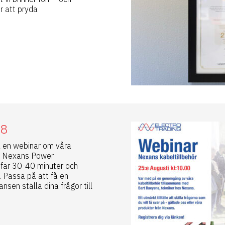
r att pryda
/8
ll en webinar om våra
ån Nexans Power
fär 30-40 minuter och
. Passa på att få en
en ställa dina frågor till