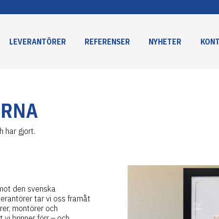
LEVERANTÖRER
REFERENSER
NYHETER
KON
ERNA
 har gjort.
e mot den svenska
rantörer tar vi oss framåt
örer, montörer och
 vi brinner förr – och