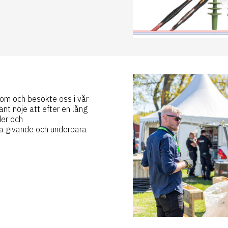
 kom och besökte oss i vår
t nöje att efter en lång
der och
ka givande och underbara