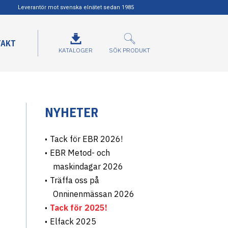
Leverantör mot svenska elnätet sedan 1985
TAKT
KATALOGER
SÖK PRODUKT
NYHETER
Tack för EBR 2026!
EBR Metod- och
maskindagar 2026
Träffa oss på
Onninenmässan 2026
Tack för 2025!
Elfack 2025