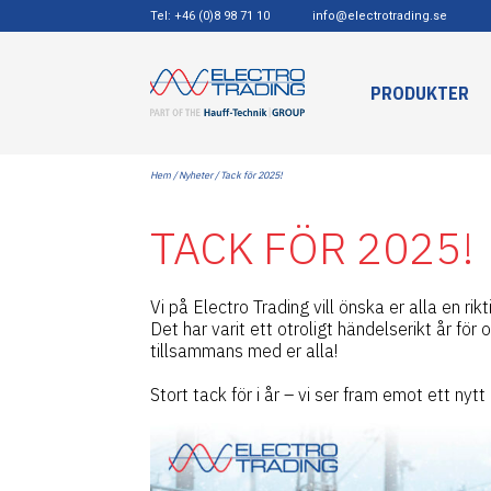
Tel: +46 (0)8 98 71 10
info@electrotrading.se
PRODUKTER
Hem
/
Nyheter
/ Tack för 2025!
TACK FÖR 2025!
Vi på Electro Trading vill önska er alla en rikt
Det har varit ett otroligt händelserikt år fö
tillsammans med er alla!
Stort tack för i år – vi ser fram emot ett nytt