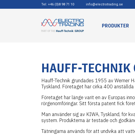
Tel: +46 (0)8 98 71 10
info@electrotrading.se
PRODUKTER
HAUFF-TECHNIK 
Hauff-Technik grundades 1955 av Werner Hauf
Tyskland. Företaget har cirka 400 anställda 
Företaget har länge varit en av Europas inn
rörgenomföringar. Sitt första patent fick fö
Man använder sig av KIWA, Tyskland, för kval
system. Produkterna är testade och godkänd
Tätningarna används för att undvika att vatten