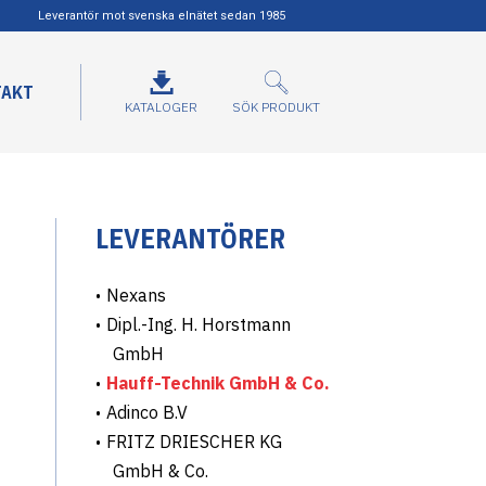
Leverantör mot svenska elnätet sedan 1985
TAKT
KATALOGER
SÖK PRODUKT
LEVERANTÖRER
Nexans
Dipl.-Ing. H. Horstmann
GmbH
Hauff-Technik GmbH & Co.
Adinco B.V
FRITZ DRIESCHER KG
GmbH & Co.