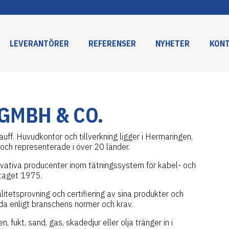
LEVERANTÖRER
REFERENSER
NYHETER
KON
GMBH & CO.
f. Huvudkontor och tillverkning ligger i Hermaringen,
och representerade i över 20 länder.
ovativa producenter inom tätningssystem för kabel- och
retaget 1975.
itetsprovning och certifiering av sina produkter och
a enligt branschens normer och krav.
, fukt, sand, gas, skadedjur eller olja tränger in i