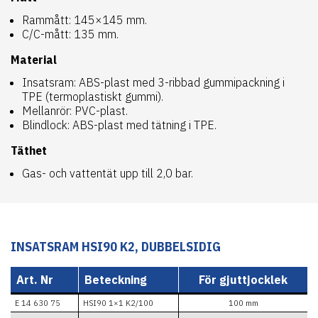
Rammått: 145×145 mm.
C/C-mått: 135 mm.
Material
Insatsram: ABS-plast med 3-ribbad gummipackning i
TPE (termoplastiskt gummi).
Mellanrör: PVC-plast.
Blindlock: ABS-plast med tätning i TPE.
Täthet
Gas- och vattentät upp till 2,0 bar.
INSATSRAM HSI90 K2, DUBBELSIDIG
Art. Nr
Beteckning
För gjuttjocklek
E 14 630 75
HSI90 1×1 K2/100
100 mm