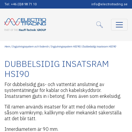
Tel: +46 (0)8 98 71 10
info@electrotrading.se
Hem
/
Ingjutningssystem och foderrör
/
Ingjutningssystem HSI90
/ Dubbelsidig insatsram HSI90
DUBBELSIDIG INSATSRAM
HSI90
För dubbelsidig gas- och vattentät anslutning av
systemtätningar för kablar och kabelskyddsrör.
Insatsramen gjuts in i betong. Finns även som enkelsidig.
Till ramen används insatser för att med olika metoder
såsom varmkrymp, kallkrymp eller mekaniskt säkerställa
att det blir tätt.
Innerdiametern är 90 mm.