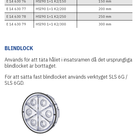
E 14 630 76
HSI90 1×1 K2/150
150 mm
E 14 630 77
HSI90 1×1 K2/200
200 mm
E 14 630 78
HSI90 1×1 K2/250
250 mm
E 14 630 79
HSI90 1×1 K2/300
300 mm
BLINDLOCK
Används för att täta hålet i insatsramen då det ursprungliga
blindlocket är borttaget.
För att sätta fast blindlocket används verktyget SLS 6G /
SLS 6GD.