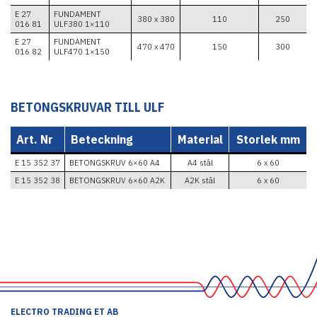
E 27
FUNDAMENT
380 x 380
110
250
016 81
ULF380 1×110
E 27
FUNDAMENT
470 x 470
150
300
016 82
ULF470 1×150
BETONGSKRUVAR TILL UL
F
Art. Nr
Beteckning
Material
Storlek mm
E 15 352 37
BETONGSKRUV 6×60 A4
A4 stål
6 x 60
E 15 352 38
BETONGSKRUV 6×60 A2K
A2K stål
6 x 60
ELECTRO TRADING ET AB