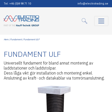
Tel: +46 (0)8 98 71 10
info@electrotrading.se
Hem
/
Fundament
/ Fundament ULF
FUNDAMENT ULF
Universellt fundament för bland annat montering av
laddstationer och laddstolpar.
Dess låga vikt gör installation och montering enkel.
Anslutning av kraft- och datakablar via tomrörsanslutning.