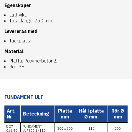
Egenskaper
Lätt vikt.
Total längd: 750 mm.
Levereras med
Täckplatta.
Material
Platta: Polymerbetong.
Rör: PE.
FUNDAMENT ULF
Art.
Platta
Hål i platta
Rör
Ø
Beteckning
Nr
mm
Ø mm
mm
E 27
FUNDAMENT
300 x 300
110
200
016 80
ULF300 1×110