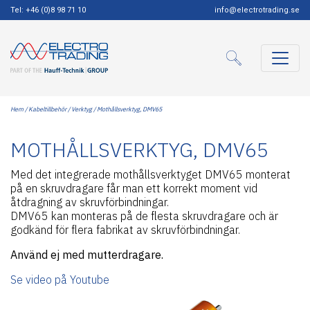
Tel: +46 (0)8 98 71 10
info@electrotrading.se
Hem
/
Kabeltillbehör
/
Verktyg
/ Mothållsverktyg, DMV65
MOTHÅLLSVERKTYG, DMV65
Med det integrerade mothållsverktyget DMV65 monterat
på en skruvdragare får man ett korrekt moment vid
åtdragning av skruvförbindningar.
DMV65 kan monteras på de flesta skruvdragare och är
godkänd för flera fabrikat av skruvförbindningar.
Använd ej med mutterdragare.
Se video på Youtube