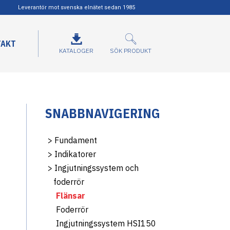
Leverantör mot svenska elnätet sedan 1985
TAKT
KATALOGER
SÖK PRODUKT
SNABBNAVIGERING
>
Fundament
>
Indikatorer
>
Ingjutningssystem och
foderrör
Flänsar
Foderrör
Ingjutningssystem HSI150