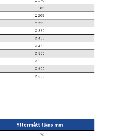
□ 170
□ 185
□ 205
□ 225
Ø 350
Ø 400
Ø 450
Ø 500
Ø 550
Ø 600
Ø 650
Yttermått fläns mm
□ 170