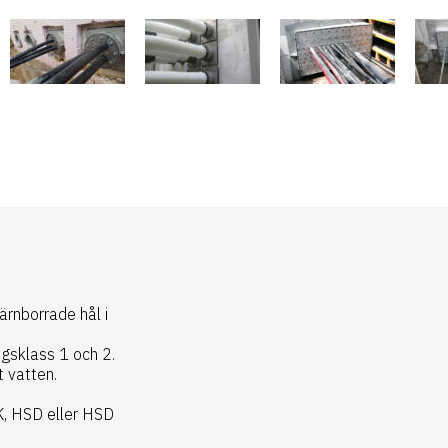
kärnborrade hål i
ngsklass 1 och 2.
t vatten.
, HSD eller HSD