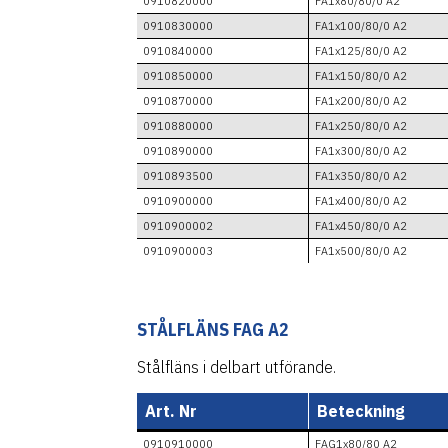
0910820000
FA1x80/80/0 A2
0910830000
FA1x100/80/0 A2
0910840000
FA1x125/80/0 A2
0910850000
FA1x150/80/0 A2
0910870000
FA1x200/80/0 A2
0910880000
FA1x250/80/0 A2
0910890000
FA1x300/80/0 A2
0910893500
FA1x350/80/0 A2
0910900000
FA1x400/80/0 A2
0910900002
FA1x450/80/0 A2
0910900003
FA1x500/80/0 A2
STÅLFLÄNS FAG A2
Stålfläns i delbart utförande.
Art. Nr
Beteckning
0910910000
FAG1x80/80 A2