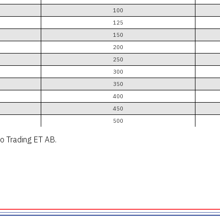
100
125
150
200
250
300
350
400
450
500
ro Trading ET AB.