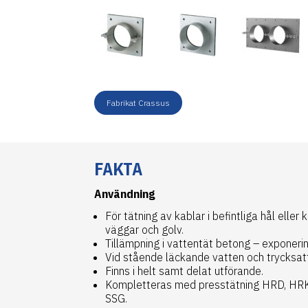
Fabrikat Crassus
FAKTA
Användning
För tätning av kablar i befintliga hål eller 
väggar och golv.
Tillämpning i vattentät betong – exponeri
Vid stående läckande vatten och trycksat
Finns i helt samt delat utförande.
Kompletteras med presstätning HRD, HRK
SSG.