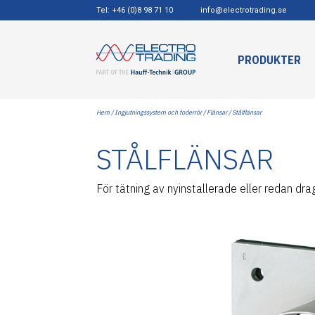
Tel: +46 (0)8 98 71 10
info@electrotrading.se
PRODUKTER
Hem
/
Ingjutningssystem och foderrör
/
Flänsar
/ Stålflänsar
STÅLFLÄNSAR
För tätning av nyinstallerade eller redan drag