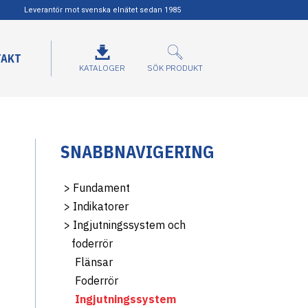
Leverantör mot svenska elnätet sedan 1985
TAKT
KATALOGER
SÖK PRODUKT
SNABBNAVIGERING
>
Fundament
>
Indikatorer
>
Ingjutningssystem och
foderrör
Flänsar
Foderrör
Ingjutningssystem