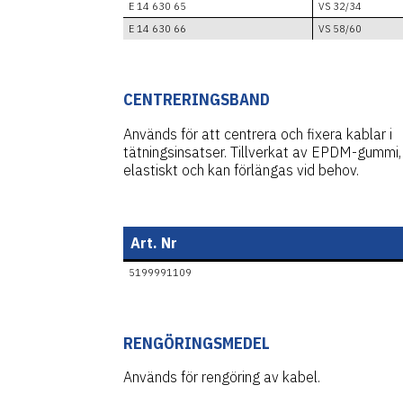
E 14 630 65
VS 32/34
E 14 630 66
VS 58/60
CENTRERINGSBAND
Används för att centrera och fixera kablar i
tätningsinsatser. Tillverkat av EPDM-gummi,
elastiskt och kan förlängas vid behov.
Art. Nr
5199991109
RENGÖRINGSMEDEL
Används för rengöring av kabel.