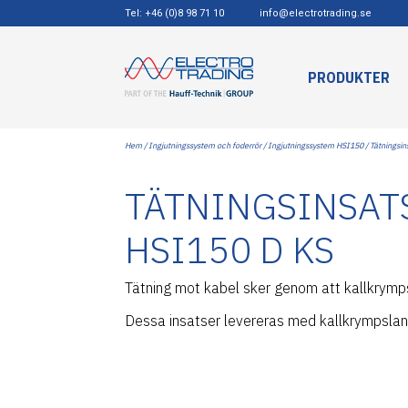
Tel: +46 (0)8 98 71 10
info@electrotrading.se
PRODUKTER
Hem
/
Ingjutningssystem och foderrör
/
Ingjutningssystem HSI150
/ Tätningsin
TÄTNINGSINSATS
HSI150 D KS
Tätning mot kabel sker genom att kallkrymp
Dessa insatser levereras med kallkrympslan