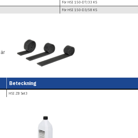
För HSI 150-D7/33 KS
För HSI 150-D3/58 KS
 är
Beteckning
HSI ZB Set3