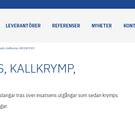
LEVERANTÖRER
REFERENSER
NYHETER
KON
sats, Kallkrymp, HSI150 D KS
, KALLKRYMP,
slangar träs över insatsens utgångar som sedan krymps.
gar.