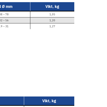
l
Ø
mm
Vikt, kg
38 – 78
1,05
32 – 56
1,20
19 – 31
1,27
Vikt, kg