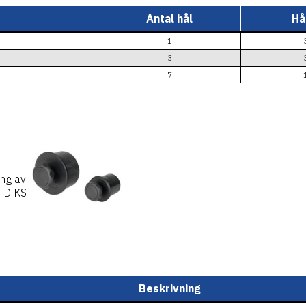
Antal hål
Hå
1
3
7
ing av
0 D KS
Beskrivning