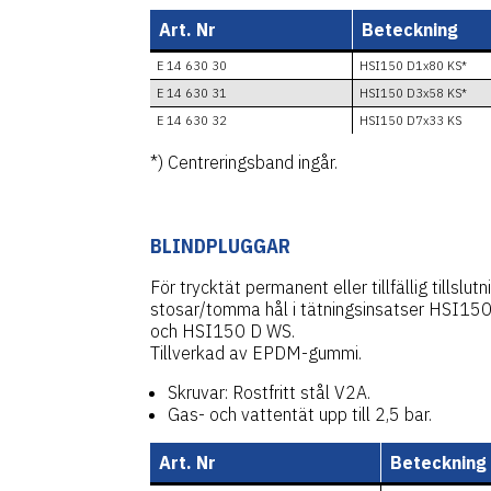
Art. Nr
Beteckning
E 14 630 30
HSI150 D1x80 KS*
E 14 630 31
HSI150 D3x58 KS*
E 14 630 32
HSI150 D7x33 KS
*) Centreringsband ingår.
BLINDPLUGGAR
För trycktät permanent eller tillfällig tillslutn
stosar/tomma hål i tätningsinsatser HSI15
och HSI150 D WS.
Tillverkad av EPDM-gummi.
Skruvar: Rostfritt stål V2A.
Gas- och vattentät upp till 2,5 bar.
Art. Nr
Beteckning