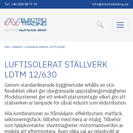
Tel: +46 (0)8 98 71 10
info@electrotrading.se
Hem
/
Ställverk
/ Luftisolerat ställverk LDTM 12/630
LUFTISOLERAT STÄLLVERK
LDTM 12/630
Genom standardiserade byggmetoder erhålls en stor
flexibilitet vilket ger obegränsade uppställningsmöjligheter.
Modulsystemet ger ett enkelt platsmontage vilket gör att
ställverken är lämpade för såväl industri som eldistribution.
Alla kombinationer av frånskiljare, effektbrytare, mätfack,
sektioneringsfack, tillbehör med mera är möjlig. Tillbehör
som hjälpkontakter, shuntmagneter, motormanöverdon är
möjliga att eftermontera. Även olika val av reläskydd är