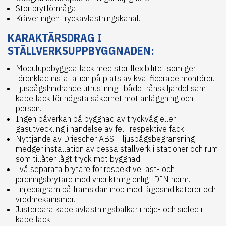
Stor brytförmåga.
Kräver ingen tryckavlastningskanal.
KARAKTÄRSDRAG I
STÄLLVERKSUPPBYGGNADEN:
Moduluppbyggda fack med stor flexibilitet som ger
förenklad installation på plats av kvalificerade montörer.
Ljusbågshindrande utrustning i både frånskiljardel samt
kabelfack för högsta säkerhet mot anläggning och
person.
Ingen påverkan på byggnad av tryckvåg eller
gasutveckling i händelse av fel i respektive fack.
Nyttjande av Driescher ABS – ljusbågsbegränsning
medger installation av dessa ställverk i stationer och rum
som tillåter lågt tryck mot byggnad.
Två separata brytare för respektive last- och
jordningsbrytare med vridriktning enligt DIN norm.
Linjediagram på framsidan ihop med lägesindikatorer och
vredmekanismer.
Justerbara kabelavlastningsbalkar i höjd- och sidled i
kabelfack.