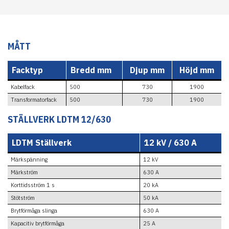
MÅTT
Facktyp
Bredd mm
Djup mm
Höjd mm
Kabelfack
500
730
1900
Transformatorfack
500
730
1900
STÄLLVERK LDTM 12/630
LDTM Ställverk
12 kV / 630 A
Märkspänning
12 kV
Märkström
630 A
Korttidsström 1 s
20 kA
Stötström
50 kA
Brytförmåga slinga
630 A
Kapacitiv brytförmåga
25 A